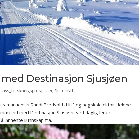
 med Destinasjon Sjusjøen
|
avs_forskningsprosjekter
,
Siste nytt
teamanuensis Randi Bredvold (HiL) og høgskolelektor Helene
samarbeid med Destinasjon Sjusjøen ved daglig leder
å innhente kunnskap fra...