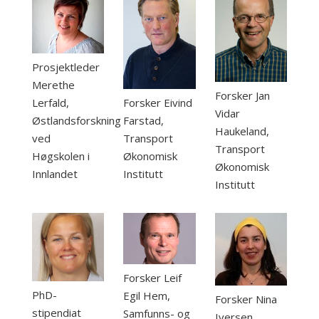
Prosjektleder
Merethe
Forsker Jan
Lerfald,
Forsker Eivind
Vidar
Østlandsforskning
Farstad,
Haukeland,
ved
Transport
Transport
Høgskolen i
Økonomisk
Økonomisk
Innlandet
Institutt
Institutt
Forsker Leif
PhD-
Egil Hem,
Forsker Nina
stipendiat
Samfunns- og
Iversen,