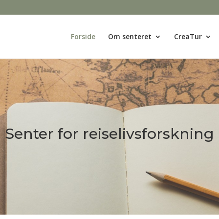
Forside
Om senteret
CreaTur
Senter for reiselivsforskning