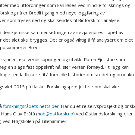
drifter med utfordringer som kan løses ved mindre forsknings og
oforsk og nå er Bredli i gang med nøye loggføring av
ver som fryses ned og skal sendes til Bioforsk for analyse.
 om den kjemiske sammensetningen av sevja endres i løpet av
det ølet skal brygges. Det er også viktig å få analysert om ølet
 oppsummerer Bredli.
duksjonen, øke verdiskapningen og utvikle Ruten Fjellstue som
 en slags fast oppskrift nå, sier verten fornøyd. I tillegg kan
apet enda flinkere til å formidle historier om stedet og produkte
ngsølet 2015 på flaske. Forskningsprosjektet som skal øke
på
forskningsrådets nettsider
. Har du et reiselivsprosjekt og ønsk
 Hans Olav Bråtå (
hob@ostforsk.no
) ved Østlandsforskning eller
) ved Høgskolen på Lillehammer.