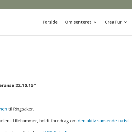
Forside
Om senteret
CreaTur
feranse 22.10.15″
men
til Ringsaker.
olen i Lillehammer, holdt foredrag om
den aktiv sansende turist
.