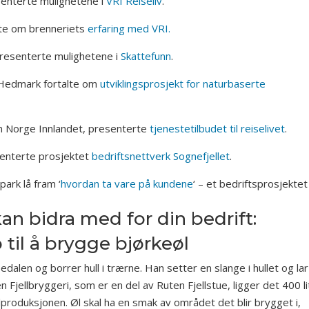
senterte mulighetene i
VRI Reiseliv
.
alte om brenneriets
erfaring med VRI.
presenterte mulighetene i
Skattefunn
.
 Hedmark fortalte om
utviklingsprosjekt for naturbaserte
on Norge Innlandet, presenterte
tjenestetilbudet til reiselivet
.
senterte prosjektet
bedriftsnettverk Sognefjellet
.
ark lå fram ‘
hvordan ta vare på kundene
‘ – et bedriftsprosjektet
n bidra med for din bedrift:
 til å brygge bjørkeøl
edalen og borrer hull i trærne. Han setter en slange i hullet og lar
Fjellbryggeri, som er en del av Ruten Fjellstue, ligger det 400 li
 ølproduksjonen. Øl skal ha en smak av området det blir brygget i,