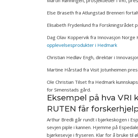
Martin Rønningen, prosjektleder i VRI, pre
Else Braseth fra Atlungstad Brenneri fort
Elisabeth Frydenlund fra Forskningsrådet 
Dag Olav Koppervik fra Innovasjon Norge
opplevelsesprodukter i Hedmark
Christian Hedløv Engh, direktør i Innovasj
Martine Hårstad fra Visit Jotunheimen pre
Ole Christian Tilset fra Hedmark kunnskapsp
for Simenstads gård.
Eksempel på hva VRI ka
RUTEN får forskerhjelp
Arthur Bredli går rundt i bjørkeskogen i Esp
sevjen piple i kannen. Hjemme på Espedalen 
bjørkesevje i fryseren. Klar for å bruke til