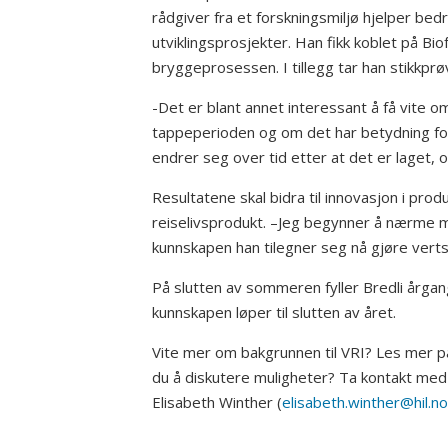
rådgiver fra et forskningsmiljø hjelper be
utviklingsprosjekter. Han fikk koblet på Bi
bryggeprosessen. I tillegg tar han stikkprø
-Det er blant annet interessant å få vite
tappeperioden og om det har betydning for 
endrer seg over tid etter at det er laget,
Resultatene skal bidra til innovasjon i pro
reiselivsprodukt. –Jeg begynner å nærme meg
kunnskapen han tilegner seg nå gjøre vertsk
På slutten av sommeren fyller Bredli årga
kunnskapen løper til slutten av året.
Vite mer om bakgrunnen til VRI? Les mer 
du å diskutere muligheter? Ta kontakt med
Elisabeth Winther (
elisabeth.winther@hil.no