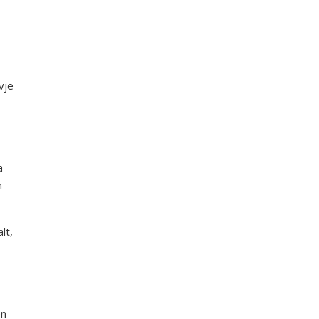
vje
a
n
lt,
en