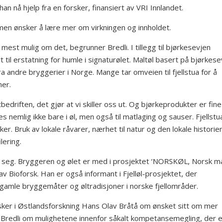
han nå hjelp fra en forsker, finansiert av VRI Innlandet.
 men ønsker å lære mer om virkningen og innholdet.
e mest mulig om det, begrunner Bredli. I tillegg til bjørkesevjen
t til erstatning for humle i signaturølet. Maltøl basert på bjørkese
ra andre bryggerier i Norge. Mange tar omveien til fjellstua for å
er.
bedriften, det gjør at vi skiller oss ut. Og bjørkeprodukter er fine
s nemlig ikke bare i øl, men også til matlaging og sauser. Fjellstu
er. Bruk av lokale råvarer, nærhet til natur og den lokale historie
lering.
dt seg. Bryggeren og ølet er med i prosjektet ‘NORSKØL, Norsk ma
av Bioforsk. Han er også informant i Fjelløl-prosjektet, der
gamle bryggemåter og øltradisjoner i norske fjellområder.
orsker i Østlandsforskning Hans Olav Bråtå om ønsket sitt om mer
 Bredli om mulighetene innenfor såkalt kompetansemegling, der 