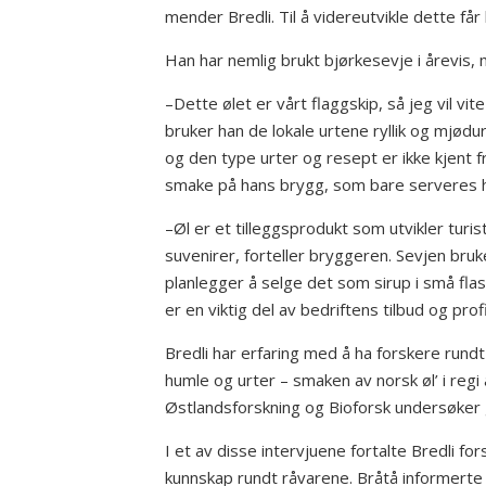
mender Bredli. Til å videreutvikle dette får 
Han har nemlig brukt bjørkesevje i årevis,
–Dette ølet er vårt flaggskip, så jeg vil vit
bruker han de lokale urtene ryllik og mjødur
og den type urter og resept er ikke kjent f
smake på hans brygg, som bare serveres h
–Øl er et tilleggsprodukt som utvikler turist
suvenirer, forteller bryggeren. Sevjen bruke
planlegger å selge det som sirup i små flask
er en viktig del av bedriftens tilbud og profi
Bredli har erfaring med å ha forskere run
humle og urter – smaken av norsk øl’ i regi 
Østlandsforskning og Bioforsk undersøker 
I et av disse intervjuene fortalte Bredli f
kunnskap rundt råvarene. Bråtå informerte