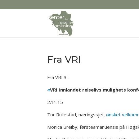
Fra VRI
Fra VRI 3:
«
VRI Innlandet reiselivs mulighets kon
2.11.15
Tor Rullestad, næringssjef,
ønsket velkom
Monica Breiby, førsteamanuensis på Høgsk