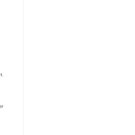
t.
er