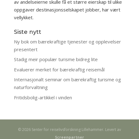
av andelseierne skulle få et større eierskap til ulike
oppgaver destinasjonsselskapet jobber, har vært
vellykket.
Siste nytt
Ny bok om bærekraftige tjenester og opplevelser
presentert
Stadig meir populær turisme bidreg lite
Evaluerer merket for bærekraftig reisemål
Internasjonalt seminar om bærekraftig turisme og
naturforvaltning
Fritidsbolig-artikkel i vinden
© 2026 Senter for reiselivsforskning Lillehammer. Levert av
Screenpartner