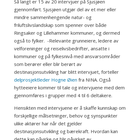
Så langt er 15 av 20 intervjuer på Sjusjøen
gjennomført. Sjusjøen utgjør del av et mer eller
mindre sammenhengende natur- og
friluftslivslandskap som spenner over både
Ringsaker og Lillehammer kommuner, og dermed
også to fylker. -Relevante grunneiere, ledere av
velforeninger og reiselivsbedrifter, ansatte i
kommuner og på fylkesnivå med ansvarsområder
som berører eller blir berørt av
destinasjonsutvikling har blitt intervjuet, forteller
delprosjektleder Hogne Øien
fra NINA. Også
hytteeiere kommer til tale og intervjuene med dem
gjennomføres i grupper med 4 til 6 deltakere.
Hensikten med intervjuene er å skaffe kunnskap om
forskjellige målsetninger, behov og synspunkter
ulike aktører har når det gjelder
destinasjonsutvikling og bærekraft. Hvordan kan
dette kan påvirke og blir påvirket av