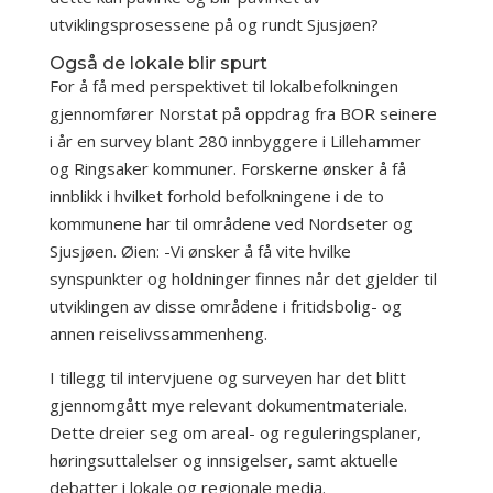
utviklingsprosessene på og rundt Sjusjøen?
Også de lokale blir spurt
For å få med perspektivet til lokalbefolkningen
gjennomfører Norstat på oppdrag fra BOR seinere
i år en survey blant 280 innbyggere i Lillehammer
og Ringsaker kommuner. Forskerne ønsker å få
innblikk i hvilket forhold befolkningene i de to
kommunene har til områdene ved Nordseter og
Sjusjøen. Øien: -Vi ønsker å få vite hvilke
synspunkter og holdninger finnes når det gjelder til
utviklingen av disse områdene i fritidsbolig- og
annen reiselivssammenheng.
I tillegg til intervjuene og surveyen har det blitt
gjennomgått mye relevant dokumentmateriale.
Dette dreier seg om areal- og reguleringsplaner,
høringsuttalelser og innsigelser, samt aktuelle
debatter i lokale og regionale media.