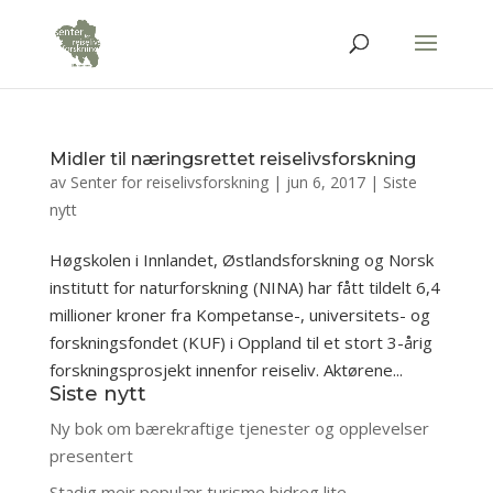
Midler til næringsrettet reiselivsforskning
av
Senter for reiselivsforskning
|
jun 6, 2017
|
Siste
nytt
Høgskolen i Innlandet, Østlandsforskning og Norsk
institutt for naturforskning (NINA) har fått tildelt 6,4
millioner kroner fra Kompetanse-, universitets- og
forskningsfondet (KUF) i Oppland til et stort 3-årig
forskningsprosjekt innenfor reiseliv. Aktørene...
Siste nytt
Ny bok om bærekraftige tjenester og opplevelser
presentert
Stadig meir populær turisme bidreg lite