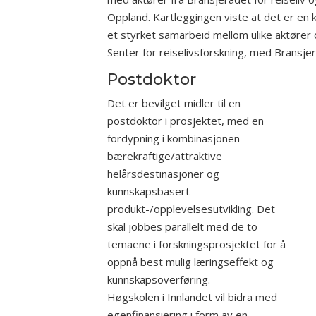
Oppland. Kartleggingen viste at det er en kla
et styrket samarbeid mellom ulike aktører 
Senter for reiselivsforskning, med Bransjerå
Postdoktor
Det er bevilget midler til en
postdoktor i prosjektet, med en
fordypning i kombinasjonen
bærekraftige/attraktive
helårsdestinasjoner og
kunnskapsbasert
produkt-/opplevelsesutvikling. Det
skal jobbes parallelt med de to
temaene i forskningsprosjektet for å
oppnå best mulig læringseffekt og
kunnskapsoverføring.
Høgskolen i Innlandet vil bidra med
egenfinansiering i form av en