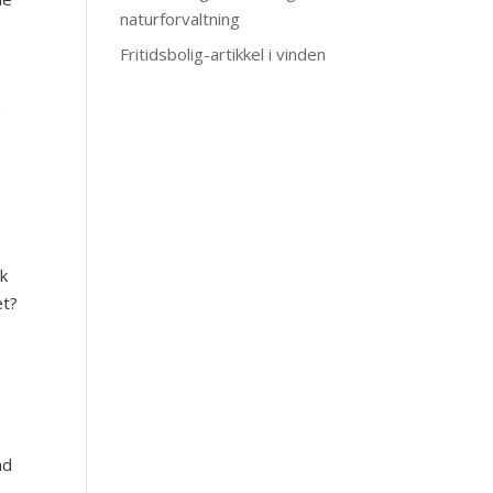
naturforvaltning
Fritidsbolig-artikkel i vinden
g
ak
et?
ad