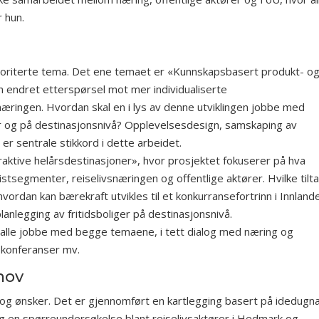
r hun.
rioriterte tema. Det ene temaet er «Kunnskapsbasert produkt- o
n endret etterspørsel mot mer individualiserte
ringen. Hvordan skal en i lys av denne utviklingen jobbe med
ter og på destinasjonsnivå? Opplevelsesdesign, samskaping av
er sentrale stikkord i dette arbeidet.
aktive helårsdestinasjoner», hvor prosjektet fokuserer på hva
istsegmenter, reiselivsnæringen og offentlige aktører. Hvilke tilt
 hvordan kan bærekraft utvikles til et konkurransefortrinn i Innland
anlegging av fritidsboliger på destinasjonsnivå.
 alle jobbe med begge temaene, i tett dialog med næring og
 konferanser mv.
hov
 og ønsker. Det er gjennomført en kartlegging basert på idedugn
og en spørreundersøkelse blant reiselivsaktører i Hedmark og