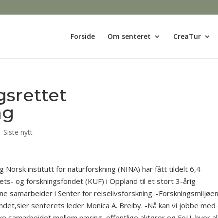
Forside
Om senteret
CreaTur
gsrettet
ng
|
Siste nytt
Norsk institutt for naturforskning (NINA) har fått tildelt 6,4
ets- og forskningsfondet (KUF) i Oppland til et stort 3-årig
ene samarbeider i Senter for reiselivsforskning. -Forskningsmiljøe
ondet,sier senterets leder Monica A. Breiby. -Nå kan vi jobbe med
rke samarbeidet mellom næring, offentlige aktører og FoU, hvor al