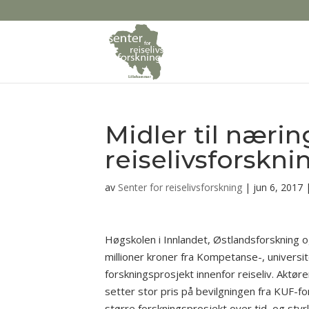
Midler til nærin
reiselivsforskni
av
Senter for reiselivsforskning
|
jun 6, 2017
Høgskolen i Innlandet, Østlandsforskning og 
millioner kroner fra Kompetanse-, universit
forskningsprosjekt innenfor reiseliv. Aktør
setter stor pris på bevilgningen fra KUF-f
større forskningsprosjekt over tid, og sty