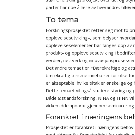
parter har noe å lære av hverandre, tilføye
To tema
Forskningsprosjektet retter seg mot to p
opplevelsesutvikling», som belyser hvorda
opplevelseselementer bør fanges opp av næ
produkt- og opplevelsesutvikling i bedrif
verdier, nettverk og innovasjonsprosesser 
Det andre temaet er «Bærekraftige og attr
bærekraftig turisme innebærer for ulike tur
er akseptable, hvilke tiltak er ønskelige og
Dette temaet vil også studere styring og pl
Både Østlandsforskning, NINA og HINN vil
virkemiddelapparat gjennom seminarer og
Forankret i næringens be
Prosjektet er forankret i næringens behov
med aktører fra Bransjerådet for reiseliv 