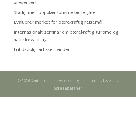
presentert
Stadig meir populær turisme bidreg lite
Evaluerer merket for bærekraftig reisemål
Internasjonalt seminar om bærekraftig turisme og
naturforvaltning
Fritidsbolig-artikkel i vinden
© 2026 Senter for reiselivsforskning Lillehammer. Levert av
Screenpartner