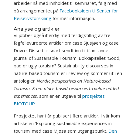
arbeider nå med innholdet til seminaret, følg med
på arrangementet på
Facebooksiden til Senter for
Reiselivsforskning
for mer informasjon.
Analyse og artikler
Vi jobber også iherdig med ferdigstilling av tre
fagfellevurderte artikler om case Sjusjøen og case
Dovre. Disse blir snart sendt inn til blant annet
Journal of Sustainable Tourism. Bokkapitellet ‘Good,
bad or ugly toruism? Sustainability discourses in
nature-based tourism er i review og kommer ut i en
antologien
Nordic perspectives on Nature-based
Toruism. From place-based resources to value-added
experiences
, som er en utgave til
prosjektet
BIOTOUR
Prosjektet har i år publisert flere artikler. I vår kom
artikkelen ‘Exploring sustainable experiences in
tourism’ med case Mjøsa som utgangspunkt.
Den